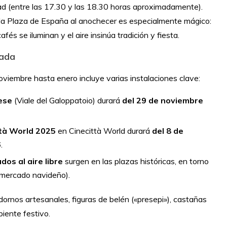
ad (entre las 17.30 y las 18.30 horas aproximadamente).
a la Plaza de España al anochecer es especialmente mágico:
afés se iluminan y el aire insinúa tradición y fiesta.
rada
viembre hasta enero incluye varias instalaciones clave:
ese
(Viale del Galoppatoio) durará
del 29 de noviembre
ttà World 2025
en Cinecittà World durará
del 8 de
6
.
dos al aire libre
surgen en las plazas históricas, en torno
 mercado navideño).
ornos artesanales, figuras de belén («presepi»), castañas
iente festivo.