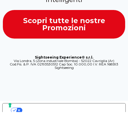
Scopri tutte le nostre
Promozioni
Sightseeing Experience® s.r.l.
Via Londra, 5 (Zona industriale Bomba) - 52022 Cavriglia (Ar)
Cod.Fis. & P. IVA 02193530512 Cap Soc. 10.000,00 I.V. REA 168593
Sightseeing
LE TUE PREFERENZE RELATIVE ALLA
PRIVACY
Informativa sulla raccolta