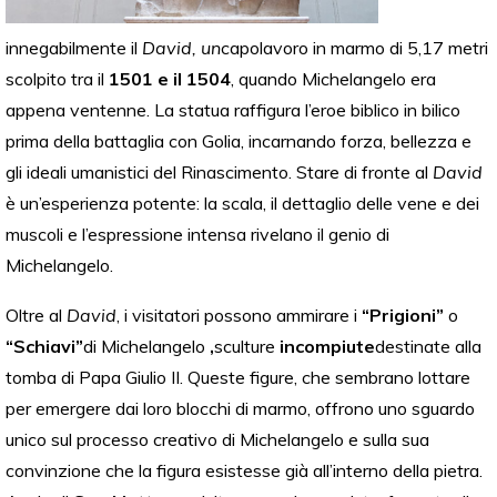
innegabilmente il
David, un
capolavoro in marmo di 5,17 metri
scolpito tra il
1501 e il 1504
, quando Michelangelo era
appena ventenne. La statua raffigura l’eroe biblico in bilico
prima della battaglia con Golia, incarnando forza, bellezza e
gli ideali umanistici del Rinascimento. Stare di fronte al
David
è un’esperienza potente: la scala, il dettaglio delle vene e dei
muscoli e l’espressione intensa rivelano il genio di
Michelangelo.
Oltre al
David
, i visitatori possono ammirare i
“Prigioni”
o
“Schiavi”
di Michelangelo
,
sculture
incompiute
destinate alla
tomba di Papa Giulio II. Queste figure, che sembrano lottare
per emergere dai loro blocchi di marmo, offrono uno sguardo
unico sul processo creativo di Michelangelo e sulla sua
convinzione che la figura esistesse già all’interno della pietra.