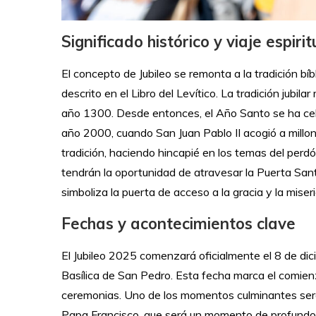
Significado histórico y viaje espirit
El concepto de Jubileo se remonta a la tradición bíb
descrito en el Libro del Levítico. La tradición jubil
año 1300. Desde entonces, el Año Santo se ha celeb
año 2000, cuando San Juan Pablo II acogió a millo
tradición, haciendo hincapié en los temas del perdón
tendrán la oportunidad de atravesar la Puerta Santa
simboliza la puerta de acceso a la gracia y la miser
Fechas y acontecimientos clave
El Jubileo 2025 comenzará oficialmente el 8 de dic
Basílica de San Pedro. Esta fecha marca el comien
ceremonias. Uno de los momentos culminantes será 
Papa Francisco, que será un momento de profundo sig