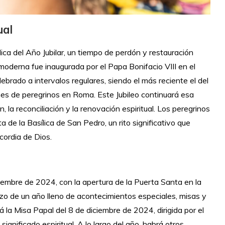
ual
lica del Año Jubilar, un tiempo de perdón y restauración
ar moderna fue inaugurada por el Papa Bonifacio VIII en el
rado a intervalos regulares, siendo el más reciente el del
nes de peregrinos en Roma. Este Jubileo continuará esa
, la reconciliación y la renovación espiritual. Los peregrinos
 de la Basílica de San Pedro, un rito significativo que
icordia de Dios.
iembre de 2024, con la apertura de la Puerta Santa en la
zo de un año lleno de acontecimientos especiales, misas y
la Misa Papal del 8 de diciembre de 2024, dirigida por el
nificado espiritual. A lo largo del año, habrá otros