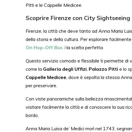
Pitti e le Cappelle Medicee.
Scoprire Firenze con City Sightseeing 
Firenze, la città che deve tanto ad Anna Maria Luisa
della storia e della cultura. Per esplorare facilmente
On Hop-Off Bus
è
la scelta perfetta.
Questo servizio comodo e flessibile ti permette di vi
come la
Galleria degli Uffizi
,
Palazzo Pitti
e lo s
Cappelle Medicee
, dove è sepolta la stessa Anna 
per preservare.
Con viste panoramiche sulla bellezza rinascimentale
visitare facilmente la città e di conoscere la sua ric
bordo.
Anna Maria Luisa de’ Medici morì nel 1743, segnando 