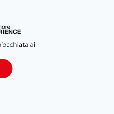
’occhiata ai
g