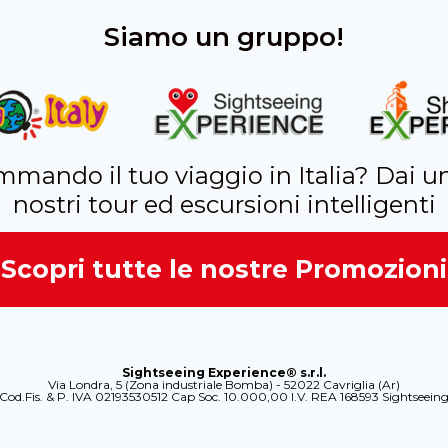
Siamo un gruppo!
mmando il tuo viaggio in Italia? Dai un
nostri tour ed escursioni intelligenti
Scopri tutte le nostre Promozioni
Sightseeing Experience® s.r.l.
Via Londra, 5 (Zona industriale Bomba) - 52022 Cavriglia (Ar)
Cod.Fis. & P. IVA 02193530512 Cap Soc. 10.000,00 I.V. REA 168593 Sightseein