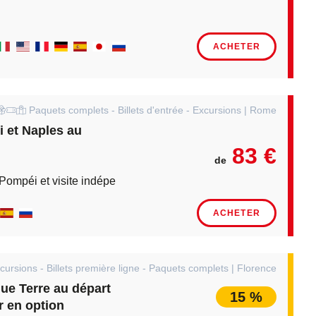
ACHETER
Paquets complets - Billets d'entrée - Excursions | Rome
 et Naples au
83 €
de
e Pompéi et visite indépendante de Naples
ACHETER
ursions - Billets première ligne - Paquets complets | Florence
ue Terre au départ
15 %
r en option