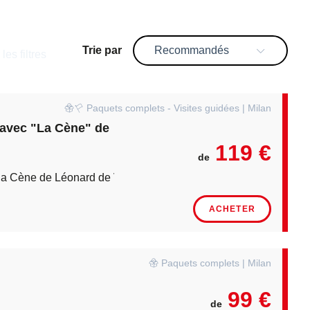
Trie par
Recommandés
 les filtres
Paquets complets - Visites guidées | Milan
 avec "La Cène" de
119 €
de
 la Cène de Léonard de Vinci
ACHETER
Paquets complets | Milan
99 €
de