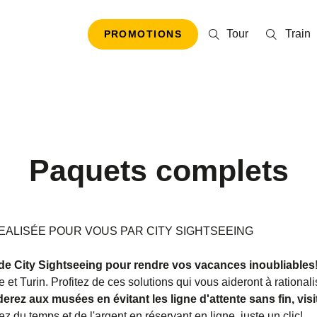
Tour
Train
PROMOTIONS
Paquets complets
EALISÉE POUR VOUS PAR CITY SIGHTSEEING
de City Sightseeing pour rendre vos vacances inoubliables
 et Turin. Profitez de ces solutions qui vous aideront à rationa
erez aux musées en évitant les ligne d'attente sans fin, visi
 du temps et de l'argent en réservant en ligne, juste un clic!