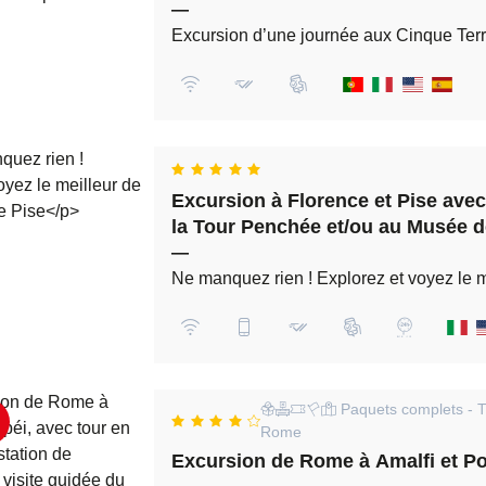
—
Excursion d’une journée aux Cinque Terr
Excursion à Florence et Pise avec
la Tour Penchée et/ou au Musée d
depuis Livourne
—
Ne manquez rien ! Explorez et voyez le m
Paquets complets - Tra
Rome
Excursion de Rome à Amalfi et P