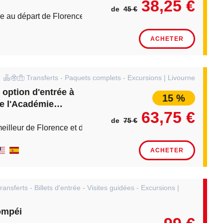
38,25 €
de
45 €
e au départ de Florence ; avec option Street Food tour et pro
ACHETER
Transferts - Paquets complets - Excursions | Livourne
 option d'entrée à
15 %
e l'Académie
63,75 €
de
75 €
eilleur de Florence et de Pise
ACHETER
nsferts - Billets d'entrée - Visites guidées - Excursions |
ompéi