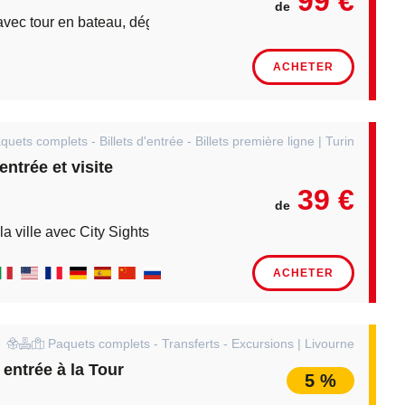
99 €
de
ec tour en bateau, dégustation de Limoncello et visite guidée 
ACHETER
uets complets - Billets d'entrée - Billets première ligne | Turin
entrée et visite
39 €
de
 la ville avec City Sightseing
ACHETER
Paquets complets - Transferts - Excursions | Livourne
entrée à la Tour
5 %