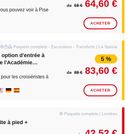
64,60 €
de
68 €
ue vous pouvez voir à Pise et dans la moins connue Lucques
ACHETER
Paquets complets - Excursions - Transferts | La Spezia
 option d'entrée à
5 %
e l'Académie
83,60 €
de
88 €
 pour les croisiéristes à Florence et Pise avec entrée à la tou
ACHETER
Paquets complets | Londres
te à pied +
42,52 €