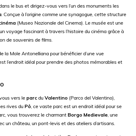
 dans le bus et dirigez-vous vers l’un des monuments les
a
. Conçue à l’origine comme une synagogue, cette structure
cinéma
(Museo Nazionale del Cinema). Le musée est une
e un voyage fascinant à travers l’histoire du cinéma grâce à
on de souvenirs de films.
 la Mole Antonelliana pour bénéficier d’une vue
est l’endroit idéal pour prendre des photos mémorables et
Po
-vous vers le
parc
du
Valentino
(Parco del Valentino),
 des rives du
Pô
, ce vaste parc est un endroit idéal pour se
arc, vous trouverez le charmant
Borgo Medievale
, une
c un château, un pont-levis et des ateliers d’artisans.