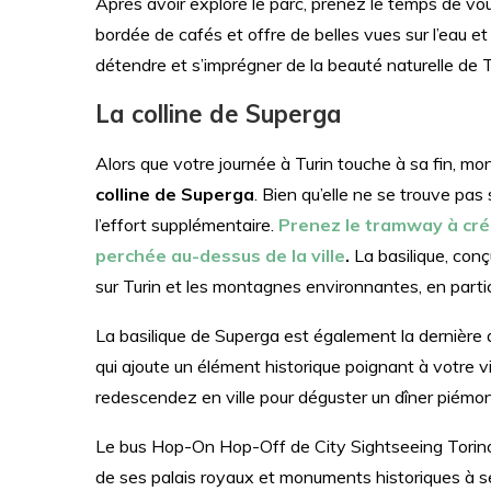
Après avoir exploré le parc, prenez le temps de vou
bordée de cafés et offre de belles vues sur l’eau et la
détendre et s’imprégner de la beauté naturelle de T
La colline de Superga
Alors que votre journée à Turin touche à sa fin, mon
colline de Superga
. Bien qu’elle ne se trouve pas 
l’effort supplémentaire.
Prenez le tramway à crém
perchée au-dessus de la ville
.
La basilique, conç
sur Turin et les montagnes environnantes, en particu
La basilique de Superga est également la dernièr
qui ajoute un élément historique poignant à votre vis
redescendez en ville pour déguster un dîner piémont
Le bus Hop-On Hop-Off de City Sightseeing Torino e
de ses palais royaux et monuments historiques à s