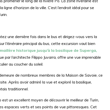
s promener le long de la rivière Po. La zone riveraine est
 ligne d’horizon de la ville. C’est l’endroit idéal pour se
urin.
tez une dernière fois dans le bus et dirigez-vous vers la
sur l’itinéraire principal du bus, cette excursion vaut bien
aillère historique jusqu’à la basilique de Superga,
ue par l’architecte Filippo Juvarra, offre une vue imprenable
lier au coucher du soleil.
e demeure de nombreux membres de la Maison de Savoie, ce
ite. Après avoir admiré la vue et exploré la basilique,
ais traditionnel.
st un excellent moyen de découvrir le meilleur de Turin,
es espaces verts et ses points de vue pittoresques. Cet