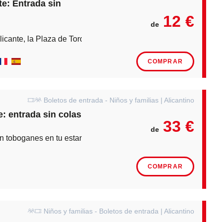
e: Entrada sin
12 €
de
licante, la Plaza de Toros
COMPRAR
Boletos de entrada - Niños y familias | Alicantino
: entrada sin colas
33 €
de
on toboganes en tu estancia en Benidorm
COMPRAR
Niños y familias - Boletos de entrada | Alicantino